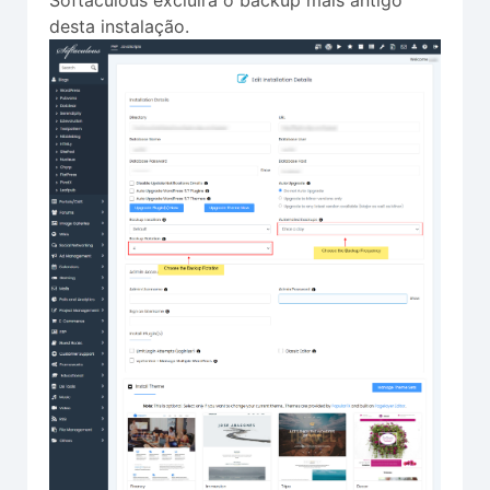
Softaculous excluirá o backup mais antigo
desta instalação.