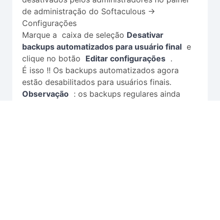
de administração do Softaculous ->
Configurações
Marque a caixa de seleção
Desativar
backups automatizados para usuário final
e
clique no botão
Editar configurações
.
É isso !! Os backups automatizados agora
estão desabilitados para usuários finais.
Observação
: os backups regulares ainda
serão ativados apenas para os usuários. Os
backups automatizados serão desativados
com essa configuração. Se você deseja
desabilitar completamente os
backups/restauração, marque a caixa de
seleção
Desabilitar a função de
backup/restauração para usuários finais
.