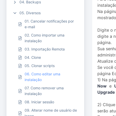
04. Backups
instalaçã
Na página
05. Diversos
mostrado
01. Cancelar notificações por
e-mail
Digite o 
02. Como importar uma
digite a 
instalação
página.
Sua senha
03. Importação Remota
administr
04. Clone
Atualize 
05. Clonar scripts
Se você d
página Ed
06. Como editar uma
1) Na pág
instalação
Now
e
07. Como remover uma
Upgrade
instalação
08. Iniciar sessão
2) Clique
09. Alterar nome de usuário de
serão atu
logon