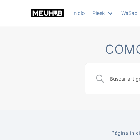
Skip
to
Inicio
Plesk
WaSap
content
COMO
Página inici