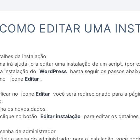
 COMO EDITAR UMA INS
talhes da instalação
na irá ajudá-lo a editar uma instalação de um script. (por 
ma instalação do
WordPress
basta seguir os passos abaix
e no ícone
Editar .
clicar no ícone
Editar
você será redirecionado para a pági
o.
cha os novos dados.
 clique no botão
Editar instalação
para editar os detalhes 
 senha de administrador
finir a senha do administrador para a instalação, você pod