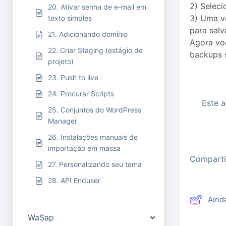
2) Seleci
20. Ativar senha de e-mail em
3) Uma v
texto simples
para salv
21. Adicionando domínio
Agora vo
22. Criar Staging (estágio de
backups 
projeto)
23. Push to live
24. Procurar Scripts
Este a
25. Conjuntos do WordPress
Manager
26. Instalações manuais de
importação em massa
Compartil
27. Personalizando seu tema
28. API Enduser
Aind
WaSap