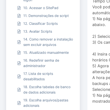
Tempo CR
Você pod
10. Acessar o SitePad
automátic
11. Demonstrações de script
1) Na pág
12. Classificar Scripts
abaixo.
13. Avaliar Scripts
2) Selec
14. Como remover a instalação
3) Os ca
sem excluir arquivos
15. Atualizado manualmente
4) Insira
horários
16. Redefinir senha de
5) Agora
administrador
alteraçõe
17. Lista de scripts
A hora p
desabilitados
backups 
18. Escolha tabelas de banco
Selecion
de dados adicionais
1) Na pág
19. Escolha arquivos/pastas
mostrado
adicionais