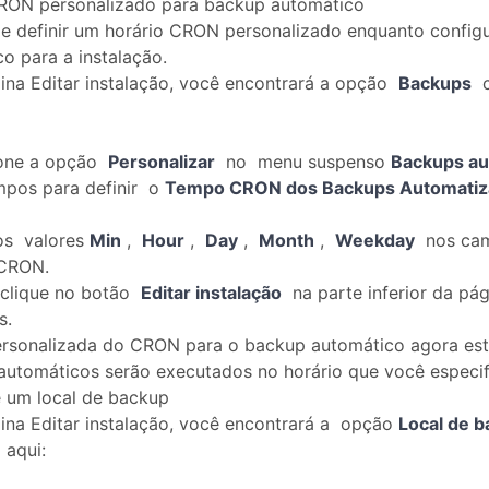
ON personalizado para backup automático
e definir um horário CRON personalizado enquanto config
o para a instalação.
ina Editar instalação, você encontrará a opção
Backups
c
ione a opção
Personalizar
no menu suspenso
Backups au
mpos para definir o
Tempo CRON dos Backups Automatiz
 os valores
Min
,
Hour
,
Day
,
Month
,
Weekday
nos camp
 CRON.
 clique no botão
Editar instalação
na parte inferior da pág
s.
ersonalizada do CRON para o backup automático agora est
automáticos serão executados no horário que você especif
e um local de backup
ina Editar instalação, você encontrará a opção
Local de 
 aqui: