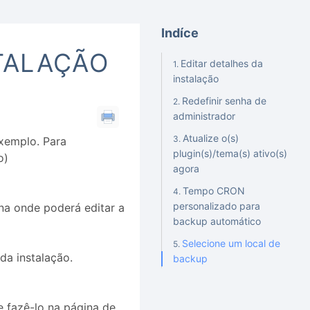
Indíce
TALAÇÃO
Editar detalhes da
instalação
Redefinir senha de
administrador
Atualize o(s)
exemplo. Para
plugin(s)/tema(s) ativo(s)
o)
agora
Tempo CRON
personalizado para
na onde poderá editar a
backup automático
Selecione um local de
da instalação.
backup
e fazê-lo na página de