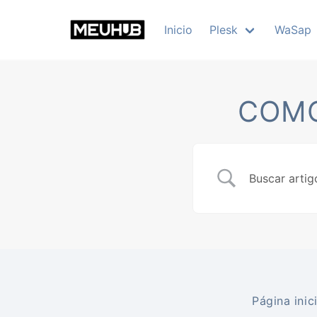
Skip
to
Inicio
Plesk
WaSap
content
COMO
Página inici