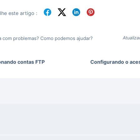
he este artigo :
Atualiz
a com problemas? Como podemos ajudar?
onando contas FTP
Configurando o ace