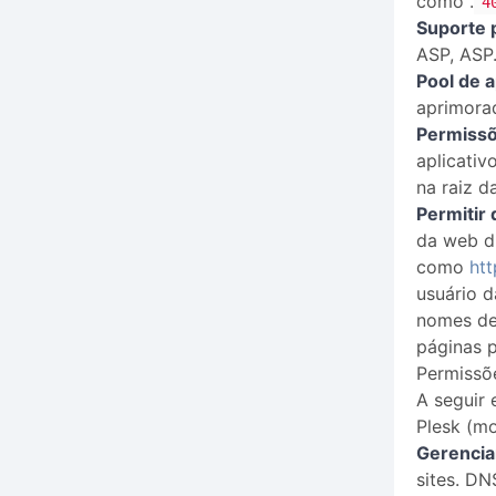
como .
4
Suporte 
ASP, ASP.
Pool de a
aprimorad
Permissõ
aplicati
na raiz d
Permitir
da web d
como
ht
usuário d
nomes de 
páginas p
Permissõe
A seguir
Plesk (m
Gerenci
sites. DN