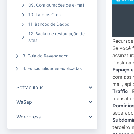
09. Configurações de e-mail
10. Tarefas Cron
11. Bancos de Dados
12. Backup e restauração de
sites
Recursos
Se você f
assinatur
3. Guia do Revendedor
Plesk na
4. Funcionalidades explicadas
Espaço e
com assin
mail, apl
Softaculous
Traffic
. 
mensalmen
WaSap
Domínio
separado
Wordpress
Subdomí
terceiro 