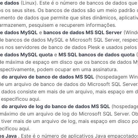
e dados
(Linux). Este é o número de bancos de dados qu
os os seus sites. Os bancos de dados são um meio padrão 
mento de dados que permite que sites dinâmicos, aplicati
 armazenem, pesquisem e recuperem informações.
de dados MySQL
e
bancos de dados MS SQL Server
(Windo
e bancos de dados MySQL e Microsoft SQL Server, respe
os nos servidores de banco de dados Plesk e usados ​​pelos 
e dados MySQL quota
e
MS SQL bancos de dados quota
(
de máxima de espaço em disco que os bancos de dados M
respectivamente, podem ocupar em uma assinatura.
do arquivo de banco de dados MS SQL
(hospedagem Win
e um arquivo de banco de dados do Microsoft SQL Server
 dados consiste em mais de um arquivo, mais espaço em d
especificou aqui.
do arquivo de log do banco de dados MS SQL
(hospedag
máximo de um arquivo de log do Microsoft SQL Server. O
 tiver mais de um arquivo de log, mais espaço em disco p
cificou aqui.
os Java
. Este é o número de aplicativos Java empacotad