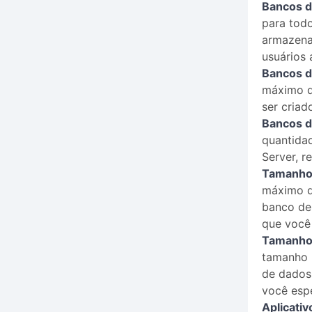
Bancos d
para tod
armazena
usuários
Bancos 
máximo d
ser criad
Bancos d
quantida
Server, 
Tamanho 
máximo d
banco de
que você 
Tamanho 
tamanho 
de dados
você espe
Aplicativ